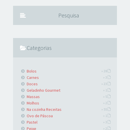
o azeite e a manteiga e junte a carne. Frite
Pesquisa
Categorias
Bolos
» 28
Carnes
» 3
Doces
» 23
Geladinho Gourmet
» 1
Massas
» 5
Molhos
» 2
Na cozinha Receitas
» 55
Ovo de Páscoa
» 1
Pastel
» 3
Peixe
» 2