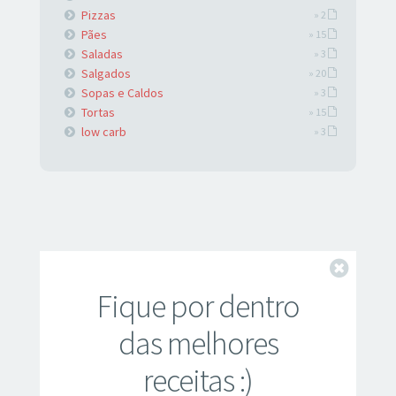
Pizzas
» 2
Pães
» 15
Saladas
» 3
Salgados
» 20
Sopas e Caldos
» 3
Tortas
» 15
low carb
» 3
Fechar
Fique por dentro
das melhores
receitas :)