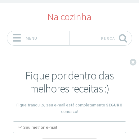
Na cozinha
MENU
BUSCA
Pular para o conteúdo
F
Fique por dentro das
melhores receitas :)
Fique tranquilo, seu e-mail está completamente
SEGURO
conosco!