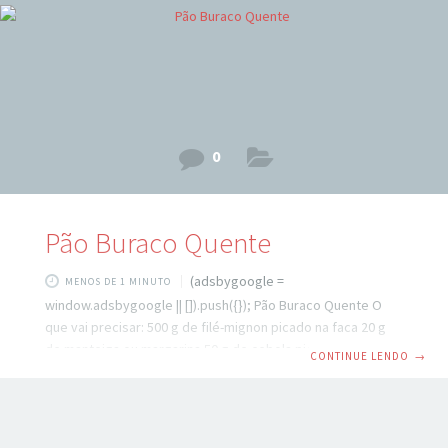
0
Pão Buraco Quente
(adsbygoogle =
MENOS DE 1 MINUTO
window.adsbygoogle || []).push({}); Pão Buraco Quente O
que vai precisar: 500 g de filé-mignon picado na faca 20 g
de manteiga ou margarina 50 g de cebola picadinha 2
CONTINUE LENDO
→
dentes de alho picados 1 colher (sopa) de colorau 8
colheres (sopa) de azeite Sal e pimenta a gosto 30g de
salsinha picada 2 tomates fresco picado Veja também: Pão
De Alho Caseiro Como preparar Em uma frigideira, coloque