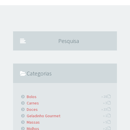
festa juninas e no nordeste, o bolo de aipim é muito fácil de
fazer e é uma delícia. Confira a receita abaixo e veja a
receita é bem simples mesmo! Bateu, assou tá pronto.
Ingredientes: 1,5 kg de aipim (ou mandioca) ralado⠀ 3 ovos
inteiros⠀ 720 ml de
Pesquisa
Categorias
Bolos
» 28
Carnes
» 3
Doces
» 23
Geladinho Gourmet
» 1
Massas
» 5
Molhos
» 2