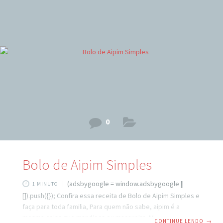
0
Bolo de Aipim Simples
(adsbygoogle = window.adsbygoogle ||
1 MINUTO
[]).push({}); Confira essa receita de Bolo de Aipim Simples e
faça para toda familia, Para quem não sabe, aipim é a
mesma coisa que mandioca ou macaxeira. Muito famoso em
CONTINUE LENDO
→