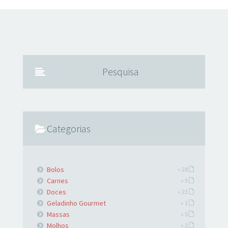
liquidificador, ou na mão mesmo com ajuda de um fue,
todos os ingredientes até ficar homogêneo. Depois,
coloque um fio de óleo na frigideira antiaderente quente e
uma porção da massa (uso uma concha de feijão não muito
cheia). Doure dos os dois lados. Nas massas seguintes não
precisa untar de
Pesquisa
Categorias
Bolos
» 28
Carnes
» 3
Doces
» 23
Geladinho Gourmet
» 1
Massas
» 5
Molhos
» 2