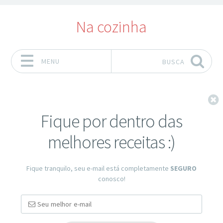
Na cozinha
MENU
BUSCA
Pular para o conteúdo
F
Fique por dentro das
melhores receitas :)
Fique tranquilo, seu e-mail está completamente
SEGURO
conosco!