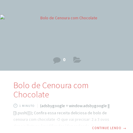
0
Bolo de Cenoura com
Chocolate
(adsbygoogle = window.adsbygoogle ||
1 MINUTO
[]).push({}); Confira essa receita deliciosa de bolo de
cenoura com chocolate -O que vai precisar: 2 a 3 ovos
depois Bata no liquidificador (dependendo do tamanho)
CONTINUE LENDO
→
240 ml. de óleo 2 cenouras médias 1 pitada de sal Separe