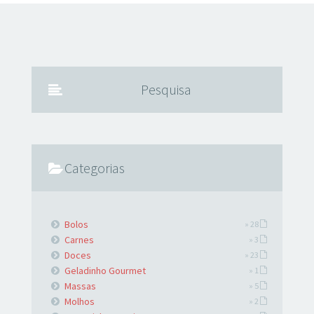
em uma vasilha: Colocar 2 xícaras de farinha de trigo 2
xícaras de açúcar (usei 1 1/2 xícara) 1 colher de sopa de
fermento em pó Despejar o conteúdo do liquidificador na
vasilha e misturar bem. Colocar em uma forma untada
Pesquisa
Categorias
Bolos
» 28
Carnes
» 3
Doces
» 23
Geladinho Gourmet
» 1
Massas
» 5
Molhos
» 2