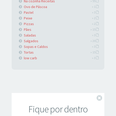
Na cozinha Receitas
» 55
Ovo de Páscoa
» 1
Pastel
» 3
Peixe
» 2
Pizzas
» 2
Pães
» 15
Saladas
» 3
Salgados
» 20
Sopas e Caldos
» 3
Tortas
» 15
low carb
» 3
Fechar
Fique por dentro