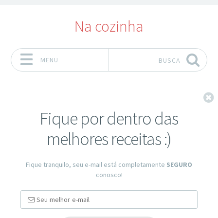
Na cozinha
MENU
BUSCA
Pular para o conteúdo
F
Fique por dentro das
melhores receitas :)
Fique tranquilo, seu e-mail está completamente
SEGURO
conosco!