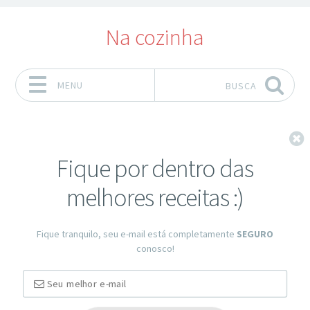
Na cozinha
MENU
BUSCA
Pular para o conteúdo
F
Fique por dentro das
melhores receitas :)
Fique tranquilo, seu e-mail está completamente
SEGURO
conosco!